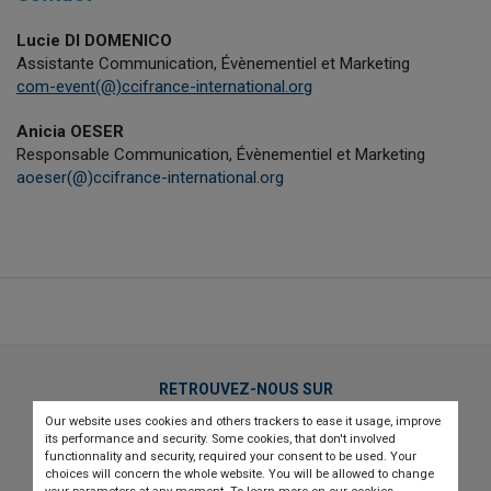
Lucie DI DOMENICO
Assistante Communication, Évènementiel et Marketing
com-event(@)ccifrance-international.org
Anicia OESER
Responsable Communication, Évènementiel et Marketing
aoeser(@)ccifrance-international.org
RETROUVEZ-NOUS SUR
Our website uses cookies and others trackers to ease it usage, improve
twitter
linkedin
youtube
its performance and security. Some cookies, that don't involved
functionnality and security, required your consent to be used. Your
choices will concern the whole website. You will be allowed to change