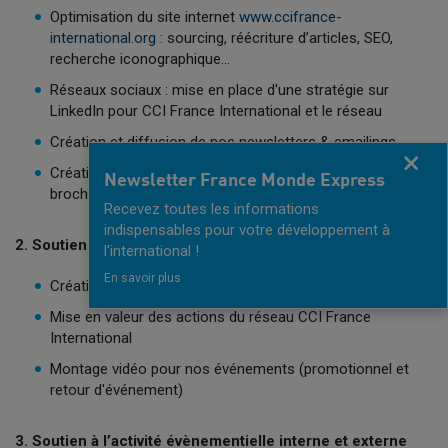
Optimisation du site internet
www.ccifrance-
international.org
: sourcing, réécriture d’articles, SEO,
recherche iconographique…
Réseaux sociaux : mise en place d'une stratégie sur
LinkedIn pour CCI France International et le réseau
Création et diffusion de nos newsletters & emailings
Fermer
Création de supports de communication : visuels,
Newsletter France Monde Express
brochures, logos, PPT…
Recevez toutes les informations
indispensables pour votre développement à
2. Soutien à l’activité audiovisuel
l'international !
En savoir plus
Création de contenu audiovisuel
Mise en valeur des actions du réseau CCI France
International
Montage vidéo pour nos événements (promotionnel et
retour d'événement)
3. Soutien à l’activité évènementielle interne et externe