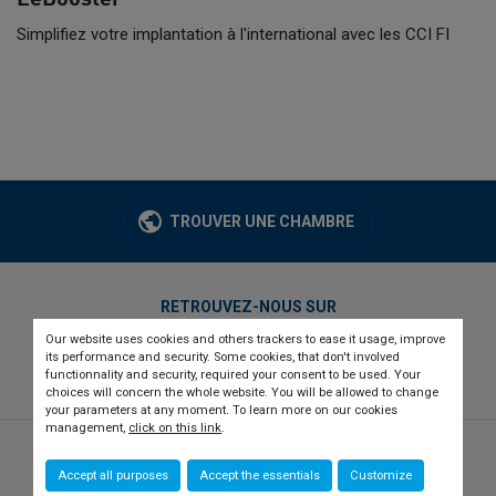
Simplifiez votre implantation à l'international avec les CCI FI
TROUVER UNE CHAMBRE
RETROUVEZ-NOUS SUR
Our website uses cookies and others trackers to ease it usage, improve
twitter
linkedin
youtube
its performance and security. Some cookies, that don't involved
functionnality and security, required your consent to be used. Your
choices will concern the whole website. You will be allowed to change
your parameters at any moment. To learn more on our cookies
management,
click on this link
.
© 2026 CCI france international
Newsletter
Accept all purposes
Accept the essentials
Customize
Qui sommes-nous ?
Recrutement
Presse
Contact