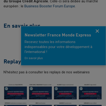
du Groupe Crédit Agricole.
Celle-ci sera dédiée au marché
européen : le
Business Booster Forum Europe
.
En savoir plus
Fermer
Newsletter France Monde Express
BUSINESS BOOSTER FORUM
Recevez toutes les informations
indispensables pour votre développement à
l'international !
En savoir plus
Replays Éditions précédentes
N'hésitez pas à consulter les replays de nos webinaires