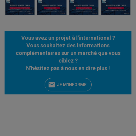
Vous avez un projet à l'international ?
Vous souhaitez des informations
complémentaires sur un marché que vous
ciblez ?
N'hésitez pas à nous en dire plus !
JE M'INFORME