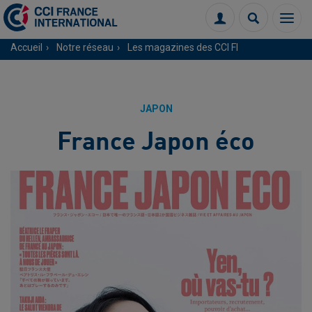
Menu
Connexion
Recherch
Accueil
Notre réseau
Les magazines des CCI FI
JAPON
France Japon éco