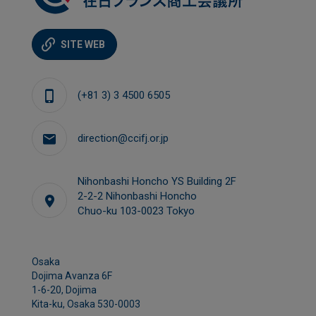
SITE WEB
(+81 3) 3 4500 6505
direction@ccifj.or.jp
Nihonbashi Honcho YS Building 2F
2-2-2 Nihonbashi Honcho
Chuo-ku 103-0023 Tokyo
Osaka
Dojima Avanza 6F
1-6-20, Dojima
Kita-ku, Osaka 530-0003