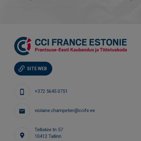
SITE WEB
+372 5645 0751
violaine.champetier@ccife.ee
Telliskivi tn 57
10412 Tallinn