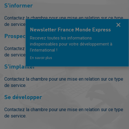
S'informer
Contactez la chambre pour une mise en relation sur ce type
Fermer
de service.
Newsletter France Monde Express
Prospecter
Recevez toutes les informations
indispensables pour votre développement à
Contactez la chambre pour une mise en relation sur ce type
l'international !
de service.
En savoir plus
S'implanter
Contactez la chambre pour une mise en relation sur ce type
de service.
Se développer
Contactez la chambre pour une mise en relation sur ce type
de service.