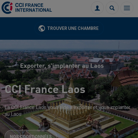
Menu
Connexion
Recherch
TROUVER UNE CHAMBRE
Exporter, s'implanter au Laos
CCI France Laos
La CCI France Laos vous aide à exporter et vous implanter
au Laos
NOS COORDONNÉES