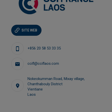
SITE WEB
+856 20 58 53 33 35
ccifl@cciflaos.com
Nokeokumman Road, Mixay village,
Chanthabouly District
Vientiane
Laos