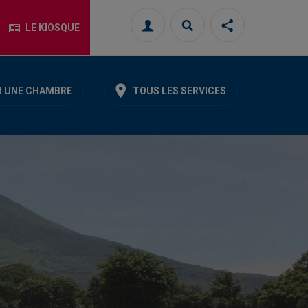
LE KIOSQUE
Connexion
Rechercher
Partager
cette
page
sur
les
 UNE CHAMBRE
TOUS LES SERVICES
réseaux
sociaux