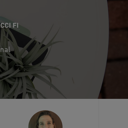
CI FI
onal