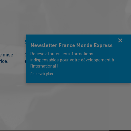
Fermer
Se développer
Newsletter France Monde Express
Recevez toutes les informations
ne mise
Contactez la chambre pour une mise
indispensables pour votre développement à
vice.
en relation sur ce type de service.
l'international !
En savoir plus