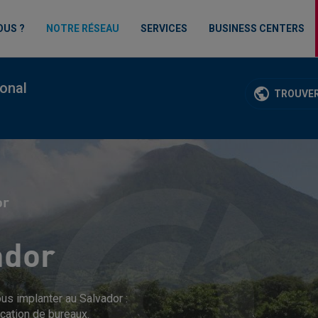
OUS ?
NOTRE RÉSEAU
SERVICES
BUSINESS CENTERS
ional
TROUVER
or
ador
us implanter au Salvador :
ocation de bureaux.