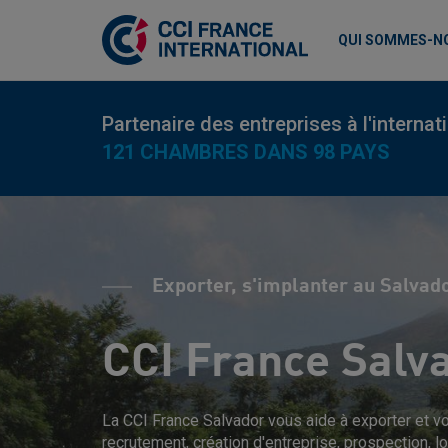
QUI SOMMES-N
Partenaire des entreprises à l'internat
121 CHAMBRES DANS 98 PAYS
Exporter, s'implanter au Salvad
CCI France Salv
La CCI France Salvador vous aide à exporter et vo
recrutement, création d'entreprise, prospection, l