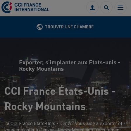
Menu
Connexion
Recherch
TROUVER UNE CHAMBRE
Exporter, s'implanter aux Etats-unis -
Rocky Mountains
CCI France États-Unis -
Rocky Mountains
La CCI France Etats-Unis - Denver vous aide à exporter et
vous implanter à Denver - Rocky Mountains : recrutement,