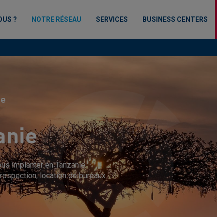
OUS ?
NOTRE RÉSEAU
SERVICES
BUSINESS CENTERS
ie
anie
us implanter en Tanzanie :
rospection, location de bureaux...