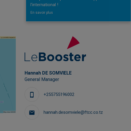
l'international !
En savoir plus
Hannah DE SOMVIELE
General Manager
+255755196002
hannah.desomviele@ftcc.co.tz