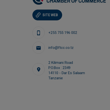
SITE WEB
+255 755 196 002
info@ftcc.co.tz
2 Kilimani Road
P.O.Box : 2349
14110 - Dar Es Salaam
Tanzanie