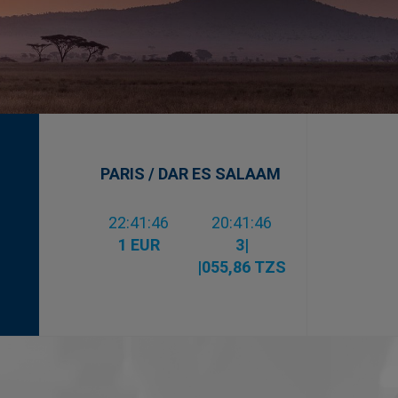
PARIS / DAR ES SALAAM
22:41:47
20:41:47
1 EUR
3|
|055,86 TZS