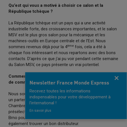
Qu’est qui vous a motivé à choisir ce salon et la
République tchèque ?
La République tchèque est un pays qui a une activité
industrielle forte, des croissances importantes, et le salon
MSV est le plus gros salon pour la mécanique et les
machines-outils en Europe centrale et de l’Est. Nous
ème
sommes revenus déjà pour la 4
fois, cela a été à
chaque fois intéressant et nous repartons avec des bons
contacts. D’après ce que j’ai pu voir pendant cette semaine
du Salon MSV, ce pays présente un vrai potentiel.
Comment se passe votre coopération avec la Chambre
Fermer
de commerce franco-tch
èque ?
Newsletter France Monde Express
Recevez toutes les informations
Nous souhaitons, pour une partie de notre activité, trouver
indispensables pour votre développement à
un partenaire. Pour cela nous avons fait appel à la
l'international !
Chambre qui nous a organisé des rendez-vous avec une
En savoir plus
présélection d’entreprises. Nous sommes donc venus à
Brno pour deux occasions : rencontrer des clients et
également trouver un bon distributeur.