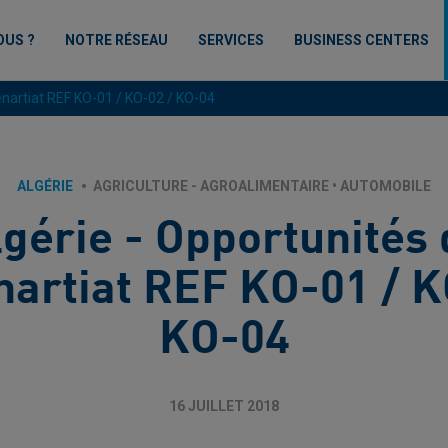
OUS ?
NOTRE RÉSEAU
SERVICES
BUSINESS CENTERS
enartiat REF KO-01 / KO-02 / KO-04
ALGÉRIE
AGRICULTURE - AGROALIMENTAIRE
•
AUTOMOBILE
lgérie - Opportunités 
nartiat REF KO-01 / K
KO-04
16 JUILLET 2018