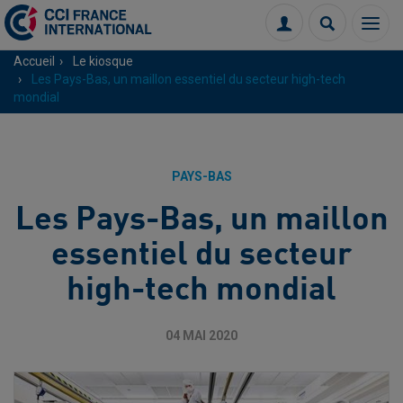
Menu
Connexion
Recherch
Accueil
Le kiosque
Les Pays-Bas, un maillon essentiel du secteur high-tech
mondial
PAYS-BAS
Les Pays-Bas, un maillon
essentiel du secteur
high-tech mondial
04 MAI 2020