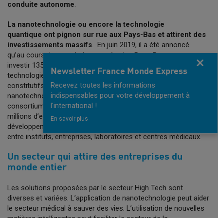
conduite autonome
.
La nanotechnologie ou encore la technologie
quantique ont pignon sur rue aux Pays-Bas et attirent des
investissements massifs
. En juin 2019, il a été annoncé
qu’au cours des prochaines années les Pays-Bas vont
Fermer
investir 135 millions d'euros dans QuTech, l'institut de
Newsletter France Monde Express
technologie quantique qui vise à développer les éléments
Recevez toutes les informations
constitutifs du premier ordinateur quantique. La
indispensables pour votre développement à
nanotechnologie a, quant à elle, un
l'international !
consortium dédié NanoNextNL qui dispose de plus de 250
millions d’euros pour favoriser la recherche et le
En savoir plus
développement de la dite technologie ainsi que la collaboration
entre instituts, entreprises, laboratoires et centres médicaux.
Un secteur qui attire des entreprises du
monde entier
Les solutions proposées par le secteur High Tech sont
diverses et variées. L’application de nanotechnologie peut aider
le secteur médical à sauver des vies. L’utilisation de nouvelles