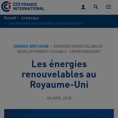
Menu
Connexion
Recherch
Accueil
Le kiosque
Les énergies renouvelables au Royaume-Uni
GRANDE-BRETAGNE
ENERGIES RENOUVELABLES -
DÉVELOPPEMENT DURABLE - ENVIRONNEMENT
Les énergies
renouvelables au
Royaume-Uni
09 AVRIL 2018