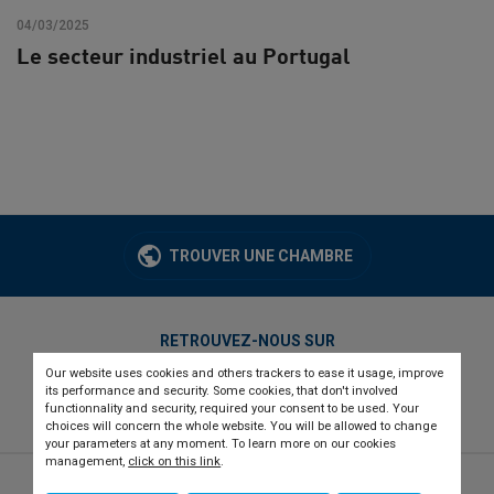
04/03/2025
Le secteur industriel au Portugal
TROUVER UNE CHAMBRE
RETROUVEZ-NOUS SUR
Our website uses cookies and others trackers to ease it usage, improve
twitter
linkedin
youtube
its performance and security. Some cookies, that don't involved
functionnality and security, required your consent to be used. Your
choices will concern the whole website. You will be allowed to change
your parameters at any moment. To learn more on our cookies
management,
click on this link
.
© 2026 CCI france international
Newsletter