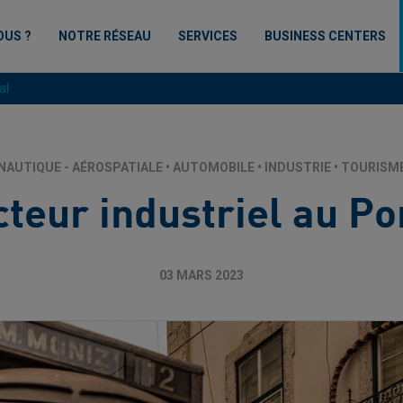
OUS ?
NOTRE RÉSEAU
SERVICES
BUSINESS CENTERS
al
NAUTIQUE - AÉROSPATIALE
•
AUTOMOBILE
•
INDUSTRIE
•
TOURISME 
cteur industriel au Po
03 MARS 2023