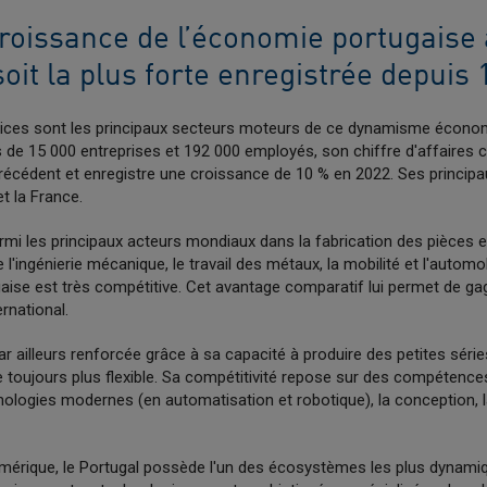
roissance de l’économie portugaise a
oit la plus forte enregistrée depuis 
vices sont les principaux secteurs moteurs de ce dynamisme économi
s de 15 000 entreprises et 192 000 employés, son chiffre d'affaires 
cédent et enregistre une croissance de 10 % en 2022. Ses principau
et la France.
mi les principaux acteurs mondiaux dans la fabrication des pièces et
e l'ingénierie mécanique, le travail des métaux, la mobilité et l'automo
gaise est très compétitive. Cet avantage comparatif lui permet de ga
ernational.
ar ailleurs renforcée grâce à sa capacité à produire des petites série
 toujours plus flexible. Sa compétitivité repose sur des compétences
nologies modernes (en automatisation et robotique), la conception, l
mérique, le Portugal possède l'un des écosystèmes les plus dynami