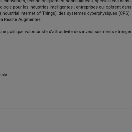
s innovantes, technologiquement sophistiquées, spécialisées dans 
ologie pour les industries intelligentes : entreprises qui opèrent da
Industrial Internet of Things), des systèmes cyberphysiques (CPS), B
e la Réalité Augmentée.
une politique volontariste d’attractivité des investissements étrangers
iale