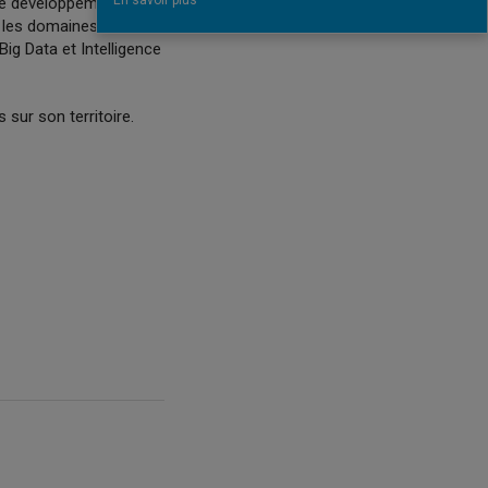
En savoir plus
le développement de
ns les domaines du
ig Data et Intelligence
 sur son territoire.