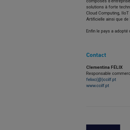
composés d'entreprise
solutions à forte techn
Cloud Computing, IIoT (
Artificielle ainsi que d
Enfin le pays a adopté 
Contact
Clementina FÉLIX
Responsable commerc
felixc(@)ccilf.pt
www.ccilf.pt