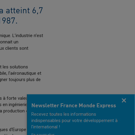
 atteint 6,7
1987.
que. L’industrie n’est
connait un
x clients sont
 les solutions
bile, l'aéronautique et
gner toujours plus de
s à forte valeur ajoutée
Fermer
 en ingénierie,
Newsletter France Monde Express
a production et le
Recevez toutes les informations
indispensables pour votre développement à
l'international !
ques d'Europe