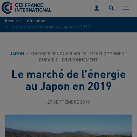
Menu
Connexion
Recherch
Accueil
Le kiosque
Le marché de l’énergie au Japon en 2019
JAPON
ENERGIES RENOUVELABLES - DÉVELOPPEMENT
DURABLE - ENVIRONNEMENT
Le marché de l’énergie
au Japon en 2019
27 SEPTEMBRE 2019