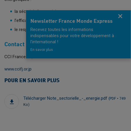
la sécurité d’approvisionnement
Fermer
l’efficacité de la consommation
Newsletter France Monde Express
le respect de l’environnement
Recevez toutes les informations
indispensables pour votre développement à
l'international !
Contact
En savoir plus
CCI France Japon
www.ccifj.or.jp
POUR EN SAVOIR PLUS
Télécharger Note_sectorielle_-_energie.pdf
(PDF • 749
Ko)