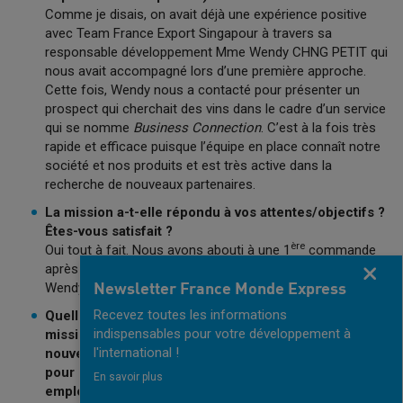
Comme je disais, on avait déjà une expérience positive
avec Team France Export Singapour à travers sa
responsable développement Mme Wendy CHNG PETIT qui
nous avait accompagné lors d’une première approche.
Cette fois, Wendy nous a contacté pour présenter un
prospect qui cherchait des vins dans le cadre d’un service
qui se nomme
Business Connection
. C’est à la fois très
rapide et efficace puisque l’équipe en place connaît notre
société et nos produits et est très active dans la
recherche de nouveaux partenaires.
La mission a-t-elle répondu à vos attentes/objectifs ?
Êtes-vous satisfait ?
ère
Oui tout à fait. Nous avons abouti à une 1
commande
après un entretien, grâce au travail réalisé en amont par
Fermer
Wendy.
Newsletter France Monde Express
Recevez toutes les informations
Quelles suites souhaiteriez-vous donner à votre
indispensables pour votre développement à
mission avec nous ? (nouvelle mission pour ouvrir de
l'international !
nouvelles opportunités, commercial à temps partagé
pour envisager les premiers contrats, implantation,
En savoir plus
emploi d’un VIE, …) ?