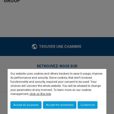
GROUP
TROUVER UNE CHAMBRE
RETROUVEZ-NOUS SUR
Our website uses cookies and others trackers to ease it usage, improve
twitter
linkedin
youtube
its performance and security. Some cookies, that don't involved
functionnality and security, required your consent to be used. Your
choices will concern the whole website. You will be allowed to change
your parameters at any moment. To learn more on our cookies
management,
click on this link
.
© 2026 CCI france international
Newsletter
Accept all purposes
Accept the essentials
Customize
Qui sommes-nous ?
Recrutement
Presse
Contact