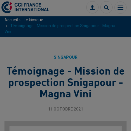
Menu
Connexion
Recherch
Accueil
Le kiosque
Témoignage - Mission de prospection Snigapour - Magna
Vini
SINGAPOUR
Témoignage - Mission de
prospection Snigapour -
Magna Vini
11 OCTOBRE 2021