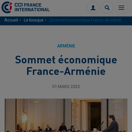
Menu
Connexion
Recherch
Accueil
Le kiosque
Sommet économique France-Arménie
ARMÉNIE
Sommet économique
France-Arménie
01 MARS 2023