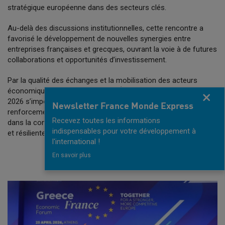
stratégique européenne dans des secteurs clés.
Au-delà des discussions institutionnelles, cette rencontre a
favorisé le développement de nouvelles synergies entre
entreprises françaises et grecques, ouvrant la voie à de futures
collaborations et opportunités d’investissement.
Par la qualité des échanges et la mobilisation des acteurs
économiques présents, le Forum Économique France-Grèce
Fermer
2026 s’impose comme une étape importante dans le
Newsletter France Monde Express
renforcement des relations économiques franco-grecques et
Recevez toutes les informations
dans la construction d’une Europe plus souveraine, innovante
indispensables pour votre développement à
et résiliente.
l'international !
En savoir plus
EN SAVOIR PLUS