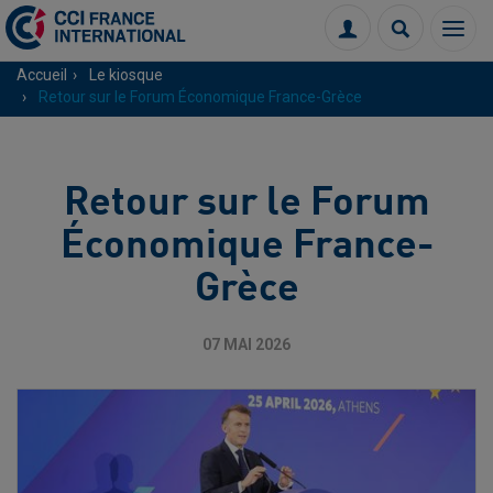
Menu
Connexion
Recherch
Accueil
Le kiosque
Retour sur le Forum Économique France-Grèce
Retour sur le Forum
Économique France-
Grèce
07 MAI 2026