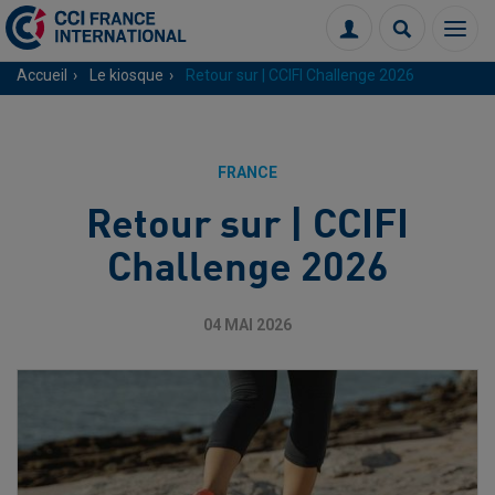
Menu
Connexion
Recherch
Accueil
Le kiosque
Retour sur | CCIFI Challenge 2026
FRANCE
Retour sur | CCIFI
Challenge 2026
04 MAI 2026