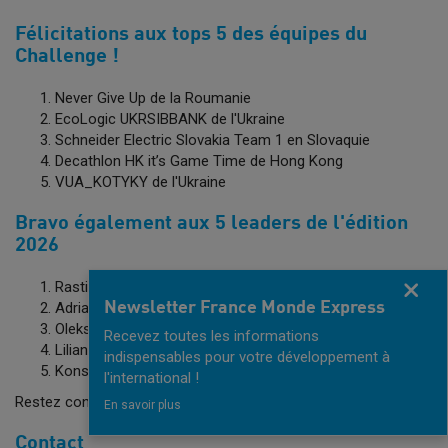
Félicitations aux tops 5 des équipes du
Challenge !
Never Give Up de la Roumanie
EcoLogic UKRSIBBANK de l'Ukraine
Schneider Electric Slovakia Team 1 en Slovaquie
Decathlon HK it’s Game Time de Hong Kong
VUA_KOTYKY de l'Ukraine
Bravo également aux 5 leaders de l'édition
2026
Rastislav GÁLIK de la Slovaquie
Fermer
Newsletter France Monde Express
Adrian PETRE de la Roumanie
Oleksandr NAHORNYI de la Ukraine
Recevez toutes les informations
Liliana TUDOSE de la Roumanie
indispensables pour votre développement à
Konstantin BAZHBEUK-MELIKOV de l'Ukraine
l'international !
Restez connectés pour la prochaine édition !
En savoir plus
Contact