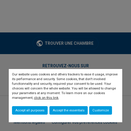
TROUVER UNE CHAMBRE
RETROUVEZ-NOUS SUR
Our website uses cookies and others trackers to ease it usage, improve
twitter
linkedin
youtube
its performance and security. Some cookies, that don't involved
functionnality and security, required your consent to be used. Your
choices will concern the whole website. You will be allowed to change
your parameters at any moment. To learn more on our cookies
management,
click on this link
.
© 2026 CCI france international
Newsletter
Accept all purposes
Accept the essentials
Customize
Qui sommes-nous ?
Recrutement
Presse
Contact
Mentions légales
Configurer vos préférences cookies