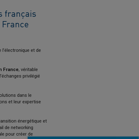
s français
a France
 l’électronique et de
on France
, véritable
d’échanges privilégié
olutions dans le
ions et leur expertise
ansition énergétique et
ail de networking
ale pour créer de