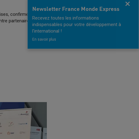
Fermer
Newsletter France Monde Express
ses, confirmé leur rôle
Recevez toutes les informations
ntre partenaires
indispensables pour votre développement à
l'international !
En savoir plus
Next