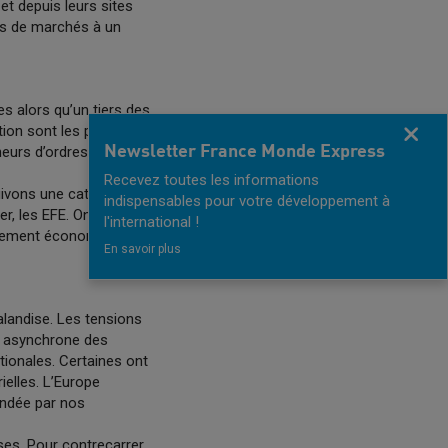
t depuis leurs sites
rts de marchés à un
es alors qu’un tiers des
tion sont les plus
Fermer
onneurs d’ordres comme
Newsletter France Monde Express
Recevez toutes les informations
uivons une catégorie
indispensables pour votre développement à
er, les EFE. On en
l'international !
nnement économique et
En savoir plus
halandise. Les tensions
re asynchrone des
ionales. Certaines ont
ielles. L’Europe
andée par nos
ses. Pour contrecarrer