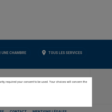
 UNE CHAMBRE
TOUS LES SERVICES
rity, required your consent to be used. Your choices will concern the
SE
CONTACT
MENTIONS LÉGALES