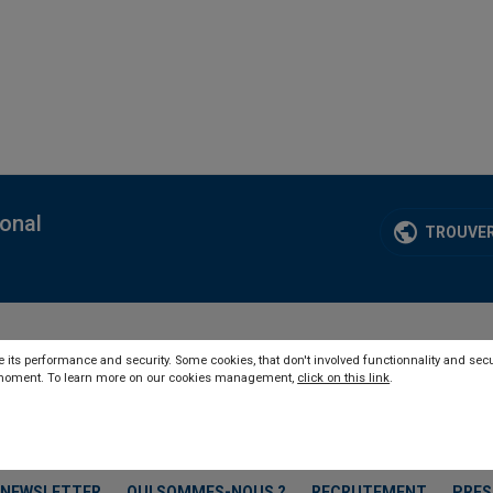
ional
TROUVER
 its performance and security. Some cookies, that don't involved functionnality and secu
y moment. To learn more on our cookies management,
click on this link
.
NEWSLETTER
QUI SOMMES-NOUS ?
RECRUTEMENT
PRES