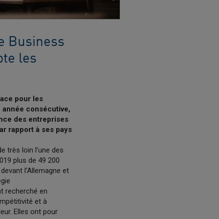
e Business
te les
lace pour les
e année consécutive,
nce des entreprises
ar rapport à ses pays
e très loin l’une des
2019 plus de 49 200
n devant l’Allemagne et
égie
ont recherché en
mpétitivité et à
eur. Elles ont pour