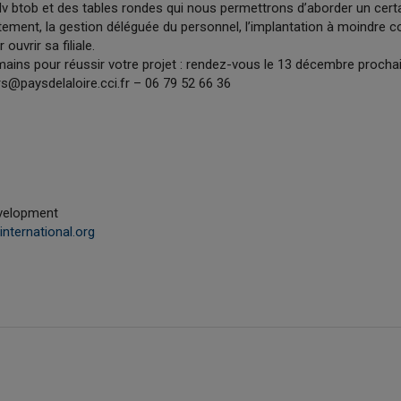
 btob et des tables rondes qui nous permettrons d’aborder un cert
tement, la gestion déléguée du personnel, l’implantation à moindre coû
ouvrir sa filiale.
ins pour réussir votre projet : rendez-vous le 13 décembre prochai
rs@paysdelaloire.cci.fr – 06 79 52 66 36
evelopment
nternational.org