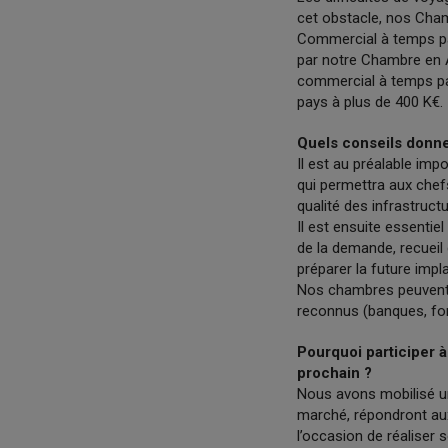
cet obstacle, nos Cham
Commercial à temps pa
par notre Chambre en A
commercial à temps par
pays à plus de 400 K€.
Quels conseils donne
Il est au préalable imp
qui permettra aux chef
qualité des infrastruct
Il est ensuite essentiel
de la demande, recueil 
préparer la future impla
Nos chambres peuvent 
reconnus (banques, fond
Pourquoi participer à
prochain ?
Nous avons mobilisé un
marché, répondront aux 
l’occasion de réaliser