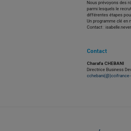
Nous prévoyons des rdv
parmi lesquels le recru
différentes étapes pour 
Un programme clé en ma
Contact : isabelle.neve
Contact
Charafa CHEBANI
Directrice Business D
cchebani(@)ccifrance-i