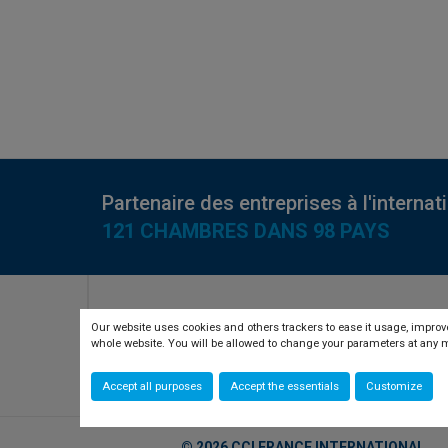
Partenaire des entreprises à l'internat
121 CHAMBRES DANS 98 PAYS
RETROUVEZ-NOUS SUR
Our website uses cookies and others trackers to ease it usage, improve
whole website. You will be allowed to change your parameters at an
twitter
linkedin
youtube
Accept all purposes
Accept the essentials
Customize
© 2026 CCI FRANCE INTERNATIONAL