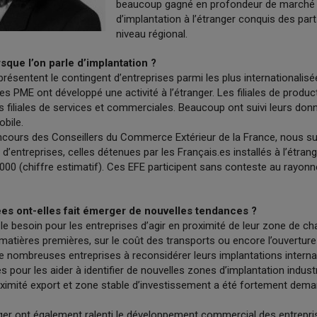
beaucoup gagné en profondeur de marché e
d’implantation à l’étranger conquis des pa
niveau régional.
rsque l’on parle d’implantation ?
ésentent le contingent d’entreprises parmi les plus internationalisé
s PME ont développé une activité à l’étranger. Les filiales de produc
 filiales de services et commerciales. Beaucoup ont suivi leurs d
obile.
concours des Conseillers du Commerce Extérieur de la France, nous s
entreprises, celles détenues par les Français.es installés à l’étrang
000 (chiffre estimatif). Ces EFE participent sans conteste au rayo
es ont-elles fait émerger de nouvelles tendances ?
 le besoin pour les entreprises d’agir en proximité de leur zone de c
s matières premières, sur le coût des transports ou encore l’ouvertu
nombreuses entreprises à reconsidérer leurs implantations internat
es pour les aider à identifier de nouvelles zones d’implantation industr
mité export et zone stable d’investissement a été fortement dem
ager ont également ralenti le développement commercial des entrepri