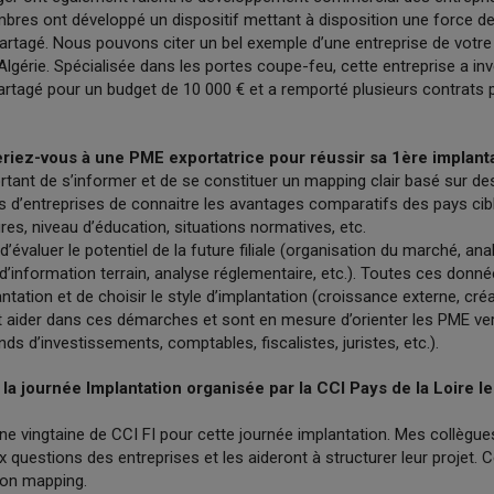
bres ont développé un dispositif mettant à disposition une force de 
rtagé. Nous pouvons citer un bel exemple d’une entreprise de vot
lgérie. Spécialisée dans les portes coupe-feu, cette entreprise a in
tagé pour un budget de 10 000 € et a remporté plusieurs contrats 
riez-vous à une PME exportatrice pour réussir sa 1ère implanta
ortant de s’informer et de se constituer un mapping clair basé sur d
s d’entreprises de connaitre les avantages comparatifs des pays cibl
ures, niveau d’éducation, situations normatives, etc.
 d’évaluer le potentiel de la future filiale (organisation du marché, anal
d’information terrain, analyse réglementaire, etc.). Toutes ces donn
ntation et de choisir le style d’implantation (croissance externe, créa
aider dans ces démarches et sont en mesure d’orienter les PME ve
s d’investissements, comptables, fiscalistes, juristes, etc.).
 la journée Implantation organisée par la CCI Pays de la Loire 
e vingtaine de CCI FI pour cette journée implantation. Mes collègues
questions des entreprises et les aideront à structurer leur projet. C
 son mapping.