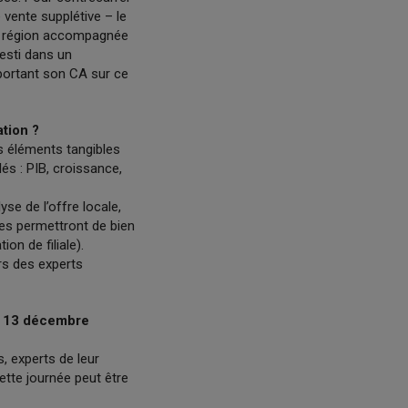
vente supplétive – le
re région accompagnée
vesti dans un
portant son CA sur ce
tion ?
es éléments tangibles
és : PIB, croissance,
yse de l’offre locale,
ées permettront de bien
tion de filiale).
rs des experts
le 13 décembre
, experts de leur
ette journée peut être