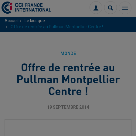
Menu
Connexion
Recherch
Accueil
Le kiosque
Offre de rentrée au Pullman Montpellier Centre !
MONDE
Offre de rentrée au
Pullman Montpellier
Centre !
19 SEPTEMBRE 2014