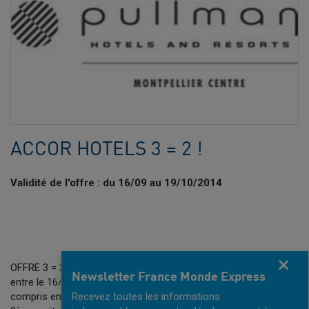
ACCOR HOTELS 3 = 2 !
Validité de l'offre : du 16/09 au 19/10/2014
Fermer
OFFRE 3 = 2 pour la rentrée pour toute réservation effectuée
Newsletter France Monde Express
entre le 16/9 et le 19/10/2014 et un séjour sur place à l'hôtel
compris entre le 22/9 et le 14/12/2014, réservez 2 nuits la
Recevez toutes les informations