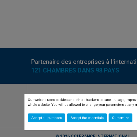
Partenaire des entreprises à l'internat
121 CHAMBRES DANS 98 PAYS
RETROUVEZ-NOUS SUR
Our website uses cookies and others trackers to ease it usage, improve
whole website. You will be allowed to change your parameters at an
twitter
linkedin
youtube
Accept all purposes
Accept the essentials
Customize
© 2026 CCI FRANCE INTERNATIONAL