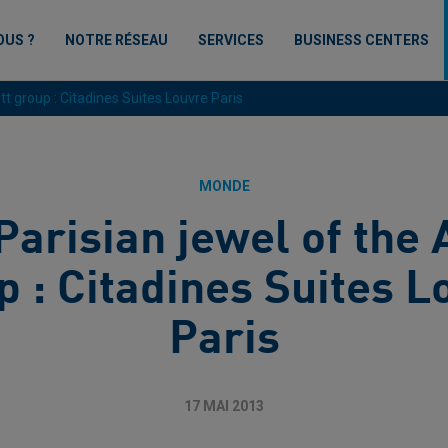
OUS ?
NOTRE RÉSEAU
SERVICES
BUSINESS CENTERS
tt group : Citadines Suites Louvre Paris
MONDE
arisian jewel of the 
p : Citadines Suites L
Paris
17 MAI 2013