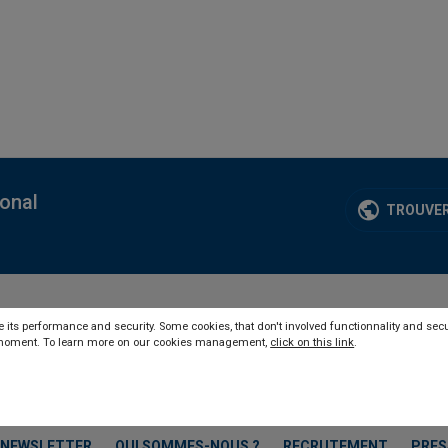
ional
TROUVER
 its performance and security. Some cookies, that don't involved functionnality and secu
y moment. To learn more on our cookies management,
click on this link
.
NEWSLETTER
QUI SOMMES-NOUS ?
RECRUTEMENT
PRES