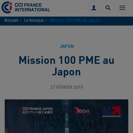
Menu
Connexion
Recherch
Accueil
Le kiosque
Mission 100 PME au Japon
JAPON
Mission 100 PME au
Japon
27 FÉVRIER 2019