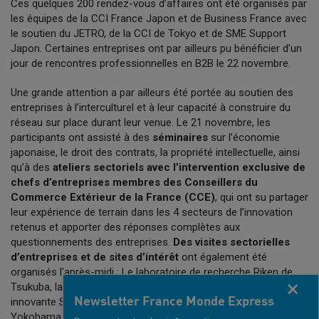
Ces quelques 200 rendez-vous d’affaires ont été organisés par
les équipes de la CCI France Japon et de Business France avec
le soutien du JETRO, de la CCI de Tokyo et de SME Support
Japon. Certaines entreprises ont par ailleurs pu bénéficier d’un
jour de rencontres professionnelles en B2B le 22 novembre.
Une grande attention a par ailleurs été portée au soutien des
entreprises à l’interculturel et à leur capacité à construire du
réseau sur place durant leur venue. Le 21 novembre, les
participants ont assisté à des
séminaires
sur l’économie
japonaise, le droit des contrats, la propriété intellectuelle, ainsi
qu’à des
ateliers sectoriels avec l’intervention exclusive de
chefs d’entreprises membres des Conseillers du
Commerce Extérieur de la France (CCE)
, qui ont su partager
leur expérience de terrain dans les 4 secteurs de l’innovation
retenus et apporter des réponses complètes aux
questionnements des entreprises.
Des visites sectorielles
d’entreprises et de sites d’intérêt
ont également été
organisés l’après-midi : Le laboratoire de recherche Riken de
Tsukuba, la « Future station » de Docomo, la maison de retraite
Fermer
Newsletter France Monde Express
innovante SECOM « Alive Care » ou le projet de ville durable de
Yokohama « Future city » ont ainsi pu compléter le programme