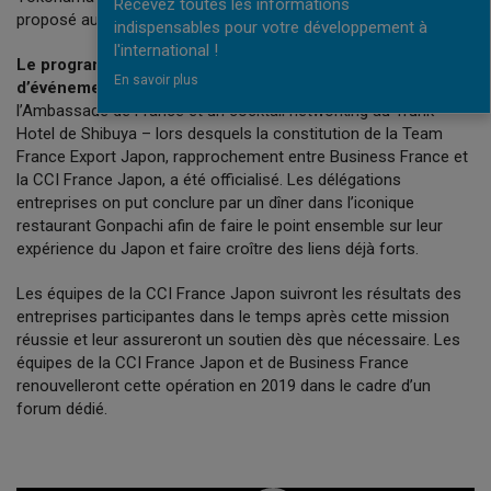
Recevez toutes les informations
proposé aux entreprises.
indispensables pour votre développement à
l'international !
Le programme 100 PME au Japon a été ponctué
En savoir plus
d’événements d’exception
tels qu’une réception à
l’Ambassade de France et un cocktail networking au Trunk
Hotel de Shibuya – lors desquels la constitution de la Team
France Export Japon, rapprochement entre Business France et
la CCI France Japon, a été officialisé. Les délégations
entreprises on put conclure par un dîner dans l’iconique
restaurant Gonpachi afin de faire le point ensemble sur leur
expérience du Japon et faire croître des liens déjà forts.
Les équipes de la CCI France Japon suivront les résultats des
entreprises participantes dans le temps après cette mission
réussie et leur assureront un soutien dès que nécessaire. Les
équipes de la CCI France Japon et de Business France
renouvelleront cette opération en 2019 dans le cadre d’un
forum dédié.