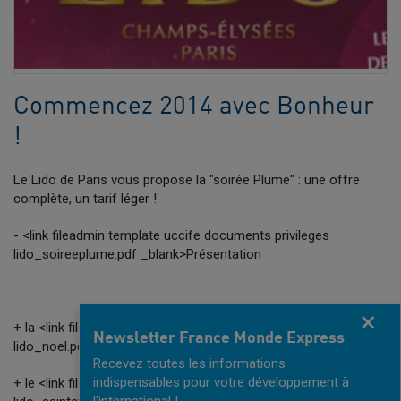
Commencez 2014 avec Bonheur
!
Le Lido de Paris vous propose la "soirée Plume" : une offre
complète, un tarif léger !
- <link fileadmin template uccife documents privileges
lido_soireeplume.pdf _blank>Présentation
Fermer
+ la <link fileadmin template uccife documents privileges
Newsletter France Monde Express
lido_noel.pdf _blank>soirée de Noël
Recevez toutes les informations
indispensables pour votre développement à
+ le <link fileadmin template uccife documents privileges
l'international !