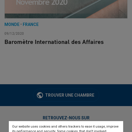
MONDE
•
FRANCE
09/12/2020
Baromètre International des Affaires
TROUVER UNE CHAMBRE
RETROUVEZ-NOUS SUR
Our website uses cookies and others trackers to ease it usage, improve
twitter
linkedin
youtube
its performance and security. Some cookies, that don't involved