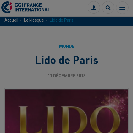
Menu
Connexion
Recherch
Accueil
Le kiosque
Lido de Paris
MONDE
Lido de Paris
11 DÉCEMBRE 2013