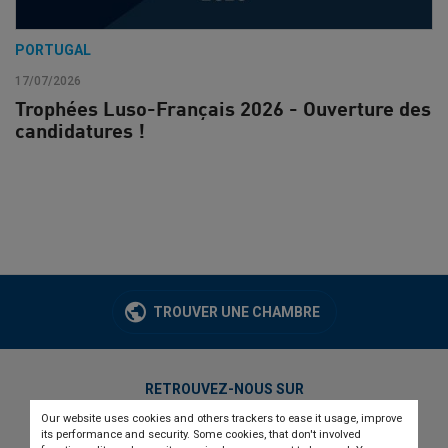
PORTUGAL
17/07/2026
Trophées Luso-Français 2026 - Ouverture des
candidatures !
TROUVER UNE CHAMBRE
RETROUVEZ-NOUS SUR
Our website uses cookies and others trackers to ease it usage, improve
twitter
linkedin
youtube
its performance and security. Some cookies, that don't involved