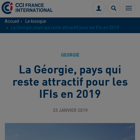
Menu
Connexion
Recherch
Accueil
Le kiosque
La Géorgie, pays qui reste attractif pour les IFIs en 2019
GEORGIE
La Géorgie, pays qui
reste attractif pour les
IFIs en 2019
23 JANVIER 2019