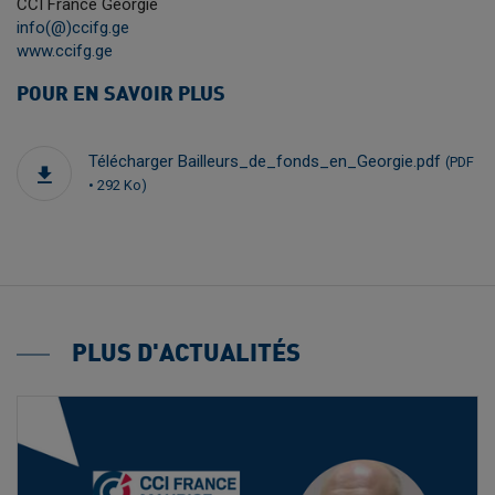
CCI France Géorgie
info(@)ccifg.ge
www.ccifg.ge
POUR EN SAVOIR PLUS
Télécharger Bailleurs_de_fonds_en_Georgie.pdf
(PDF
• 292 Ko)
PLUS D'ACTUALITÉS