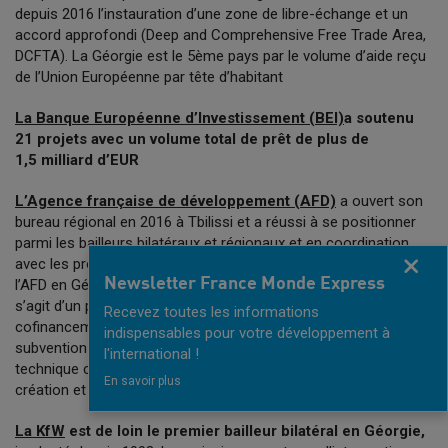
depuis 2016 l’instauration d’une zone de libre-échange et un
accord approfondi (Deep and Comprehensive Free Trade Area,
DCFTA). La Géorgie est le 5ème pays par le volume d’aide reçu
de l’Union Européenne par tête d’habitant
La Banque Européenne d’Investissement (BEI)
a soutenu
21 projets avec un volume total de prêt de plus de
1,5 milliard d’EUR
L’Agence française de développement (AFD)
a ouvert son
bureau régional en 2016 à Tbilissi et a réussi à se positionner
parmi les bailleurs bilatéraux et régionaux et en coordination
Fermer
avec les programmes des multilatéraux. Le premier projet de
Newsletter France Monde Express
l’AFD en Géorgie, signé en 2017, est en cours de réalisation. Il
s’agit d’un prêt de politique publique de 60M€, en
Recevez toutes les informations
cofinancement avec la Banque mondiale et accompagné d’une
indispensables pour votre développement à
subvention FEXTE de 500K€ pour un programme d’assistance
l'international !
technique coordonné par Expertise France en soutien à la
En savoir plus
création et la structuration de la nouvelle agence des retraites
La KfW
est de loin le premier bailleur bilatéral en Géorgie,