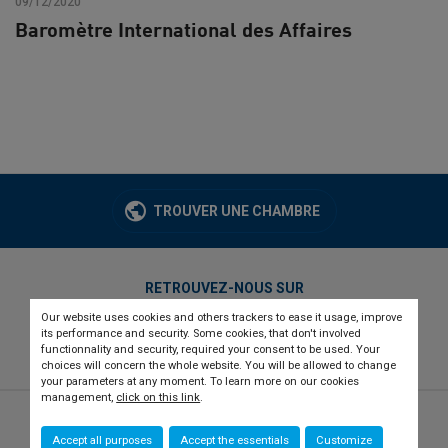
09/12/2020
Baromètre International des Affaires
TROUVER UNE CHAMBRE
RETROUVEZ-NOUS SUR
Our website uses cookies and others trackers to ease it usage, improve
twitter
linkedin
youtube
its performance and security. Some cookies, that don't involved
functionnality and security, required your consent to be used. Your
choices will concern the whole website. You will be allowed to change
your parameters at any moment. To learn more on our cookies
management,
click on this link
.
© 2026 CCI france international
Newsletter
Accept all purposes
Accept the essentials
Customize