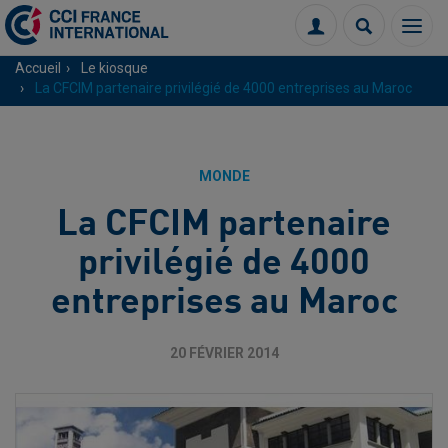
Menu
Connexion
Recherch
Accueil
Le kiosque
La CFCIM partenaire privilégié de 4000 entreprises au Maroc
MONDE
La CFCIM partenaire
privilégié de 4000
entreprises au Maroc
20 FÉVRIER 2014