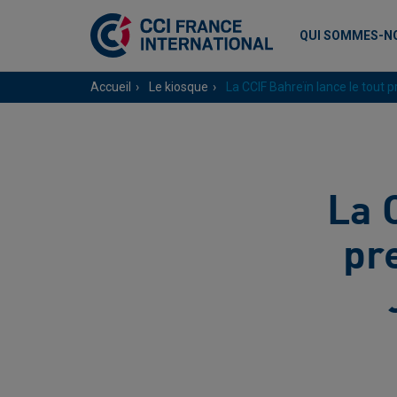
QUI SOMMES-N
Accueil
Le kiosque
La CCIF Bahreïn lance le tout 
La 
pr