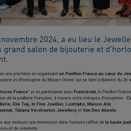
 novembre 2024, a eu lieu le Jewelle
s grand salon de bijouterie et d'horl
nt.
isé une première en organisant
un Pavillon France au cœur du Jew
outerie et d’horlogerie du Moyen-Orient, qui se tient à Bahreïn du 2
hoose France"
et en partenariat avec
Francéclat
, le Pavillon Franc
tion de la joaillerie française, à travers onze marques d’exception :
Cé
rie, Elie Top, In Fine Joaillier, Lustrlabs, Maison Alix
venat, Tatiana Verstraeten Jewellery
et
Van Den Abeele.
e aux visiteurs une immersion dans l’univers raffiné de
la haute joai
ence et de créativité.