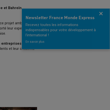
ce et Bahreïn
,
Fermer
Newsletter France Monde Express
e projet ambitieux :
Recevez toutes les informations
orté leur expertise et
indispensables pour votre développement à
ise.
l'international !
En savoir plus
 entreprises
ents et leur créativité
Next