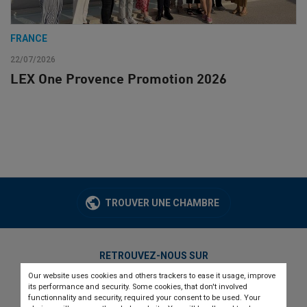
FRANCE
22/07/2026
LEX One Provence Promotion 2026
TROUVER UNE CHAMBRE
RETROUVEZ-NOUS SUR
Our website uses cookies and others trackers to ease it usage, improve
twitter
linkedin
youtube
its performance and security. Some cookies, that don't involved
functionnality and security, required your consent to be used. Your