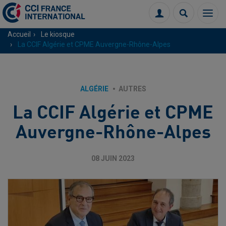
Menu
Connexion
Recherch
Accueil
Le kiosque
La CCIF Algérie et CPME Auvergne-Rhône-Alpes
ALGÉRIE
AUTRES
La CCIF Algérie et CPME
Auvergne-Rhône-Alpes
08 JUIN 2023