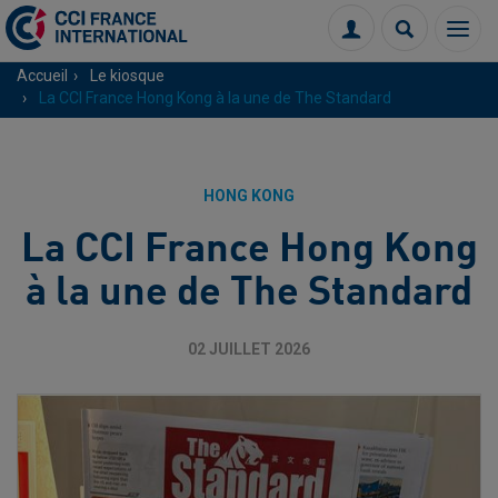
Menu
Connexion
Recherch
Accueil
Le kiosque
La CCI France Hong Kong à la une de The Standard
HONG KONG
La CCI France Hong Kong
à la une de The Standard
02 JUILLET 2026