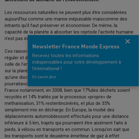
Les ressources naturelles ne peuvent plus être considérées
aujourd’hui comme une manne inépuisable maiscomme des
intrants qu’il faut préserver et économiser. De même, la
capacité de la planète à absorber les rejetsde l’activité humaine
n’est pas indéfiniment extensible.
Fermer
Newsletter France Monde Express
Ces raisons nous font comprendre la nécessité absolue de
Recevez toutes les informations
réguler et de responsabiliser l’activité des entreprisescomme
indispensables pour votre développement à
celle de l’ensemble des acteurs économiques, où qu’ils soient
l'international !
sur la planète.En effet, de nombreuses études ont attesté
qu’une discipline simple appliquée à notre quotidien
En savoir plus
pourraitavoir une incidence formidable sur l’environnement. En
France notamment, en 2008, bien que 17%des déchets soient
recyclés et 14% traités par le processus «propre» de
méthanisation, 31% restentincinérés, et plus de 35%
simplement mis en décharge. En Europe, la moitié des
déplacements automobilessont effectués pour une distance
inférieure à 5 km, trajets qui pourraient être aisément faits à
pieds, à véloou en transports en commun. Lorsqu’on sait que
les transports sont le deuxième émetteur de gaz à effet