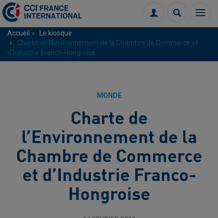
Menu
Connexion
Recherch
Accueil
Le kiosque
Charte de l’Environnement de la Chambre de Commerce et
d’Industrie Franco-Hongroise
MONDE
Charte de
l’Environnement de la
Chambre de Commerce
et d’Industrie Franco-
Hongroise