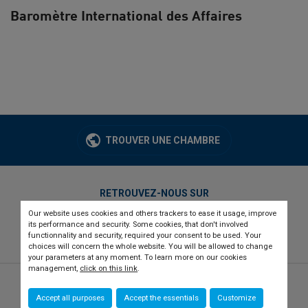
Baromètre International des Affaires
TROUVER UNE CHAMBRE
RETROUVEZ-NOUS SUR
Our website uses cookies and others trackers to ease it usage, improve
twitter
linkedin
youtube
its performance and security. Some cookies, that don't involved
functionnality and security, required your consent to be used. Your
choices will concern the whole website. You will be allowed to change
your parameters at any moment. To learn more on our cookies
management,
click on this link
.
© 2026 CCI france international
Newsletter
Accept all purposes
Accept the essentials
Customize
Qui sommes-nous ?
Recrutement
Presse
Contact