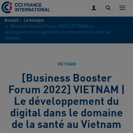
Menu
Connexion
Recherch
Accueil
Le kiosque
[Business Booster Forum 2022] VIETNAM | Le
développement du digital dans le domaine de la santé au
Vietnam
VIETNAM
[Business Booster
Forum 2022] VIETNAM |
Le développement du
digital dans le domaine
de la santé au Vietnam