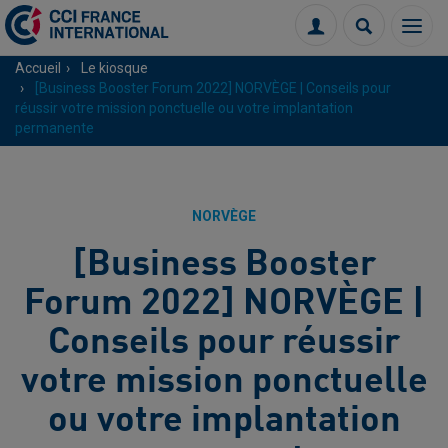
Menu
Connexion
Recherch
Accueil
Le kiosque
[Business Booster Forum 2022] NORVÈGE | Conseils pour
réussir votre mission ponctuelle ou votre implantation
permanente
NORVÈGE
[Business Booster
Forum 2022] NORVÈGE |
Conseils pour réussir
votre mission ponctuelle
ou votre implantation