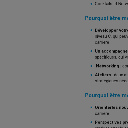
Cocktails et Net
Pourquoi être m
Développer votr
niveau C, qui peu
carrière
Un accompagnem
spécifiques, qui 
Networking
: co
Ateliers
: deux a
stratégiques néce
Pourquoi être m
Orienter
les nou
carrière
Perspectives pr