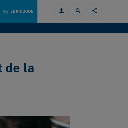
LE KIOSQUE
Connexion
Rechercher
Partager
cette
page
sur
les
réseaux
sociaux
 de la