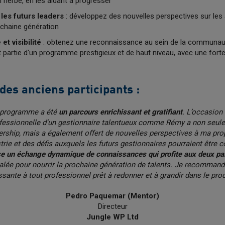
 herbe, en les aidant à progresser
les futurs leaders
: développez des nouvelles perspectives sur les 
ochaine génération
t visibilité
: obtenez une reconnaissance au sein de la communau
 partie d'un programme prestigieux et de haut niveau, avec une forte v
es anciens participants :
e programme a été
un parcours enrichissant et gratifiant
. L’occasion 
ofessionnelle d’un gestionnaire talentueux comme Rémy a non seu
rship, mais a également offert de nouvelles perspectives à ma pr
trie et des défis auxquels les futurs gestionnaires pourraient être c
e un échange dynamique de connaissances qui profite aux deux par
alée pour nourrir la prochaine génération de talents. Je recommand
ssante à tout professionnel prêt à redonner et à grandir dans le proc
Pedro Paquemar (Mentor)
Directeur
Jungle WP Ltd