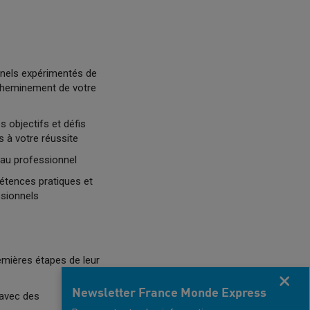
nnels expérimentés de
 cheminement de votre
s objectifs et défis
s à votre réussite
seau professionnel
pétences pratiques et
essionnels
emières étapes de leur
Fermer
Newsletter France Monde Express
avec des