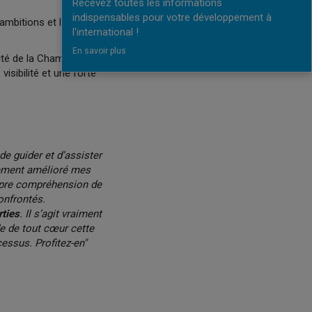
Recevez toutes les informations
indispensables pour votre développement à
ambitions et les
l'international !
En savoir plus
té de la Chambre de
isibilité et une forte
de guider et d’assister
lement amélioré mes
opre compréhension de
onfrontés.
ties
. Il s’agit vraiment
e de tout cœur cette
essus. Profitez-en"