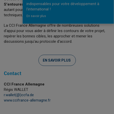
indispensables pour votre développement à
S'entourer d'experts M&A
capables d’apporter un éclairage
l'international !
autant pour les aspects interculturels que pour les sujets
techniques, financiers ou réglementaires
En savoir plus
La CCI France Allemagne offre de nombreuses solutions
d'appui pour vous aider à définir les contours de votre projet,
repérer les bonnes cibles, les approcher et mener les
discussions jusqu'au protocole d'accord.
EN SAVOIR PLUS
Contact
CCI France Allemagne
Régis WALLET
r.wallet(@)ccfa.de
www.ccifrance-allemagne.fr