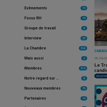
Evènements
72
Focus RH
10
Groupe de travail
8
Interview
20
La Chambre
334
CANAD
Mais aussi
2
28 JUILL
Le Tr
Membres
312
candi
SÉLECTIO
Notre regard sur ...
8
Nouveaux membres
76
Partenaires
16