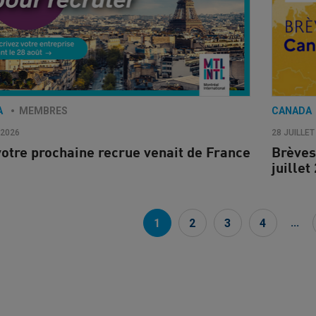
A
MEMBRES
CANADA
 2026
28 JUILLET
 votre prochaine recrue venait de France
Brèves
juille
...
1
2
3
4