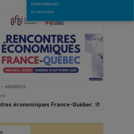
l'international !
En savoir plus
MEMBRES
026
ntres économiques France-Québec