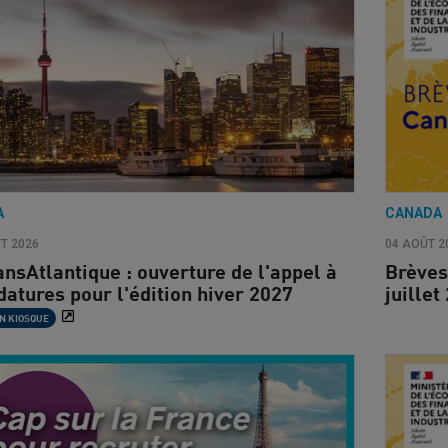
A
CANADA
ET 2026
04 AOÛT 2
ansAtlantique : ouverture de l'appel à
Brèves
datures pour l'édition hiver 2027
juille
N KIOSQUE