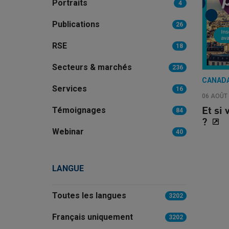
Portraits
4
Publications
26
RSE
18
Secteurs & marchés
236
CANAD
Services
16
06 AOÛT
Témoignages
Et si
84
?
Webinar
40
LANGUE
Toutes les langues
3202
Français uniquement
3202