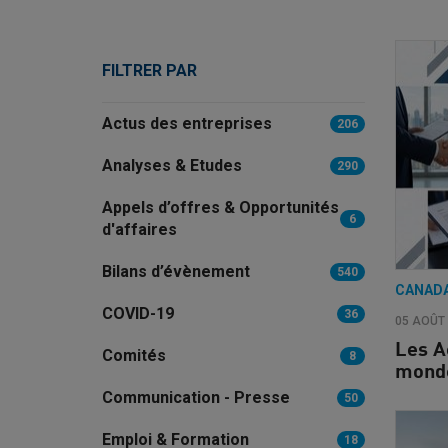
FILTRER PAR
Actus des entreprises
206
Analyses & Etudes
290
Appels d’offres & Opportunités
6
d'affaires
Bilans d’évènement
540
CANAD
COVID-19
36
05 AOÛT
Les A
Comités
8
monde
Communication - Presse
50
Emploi & Formation
18