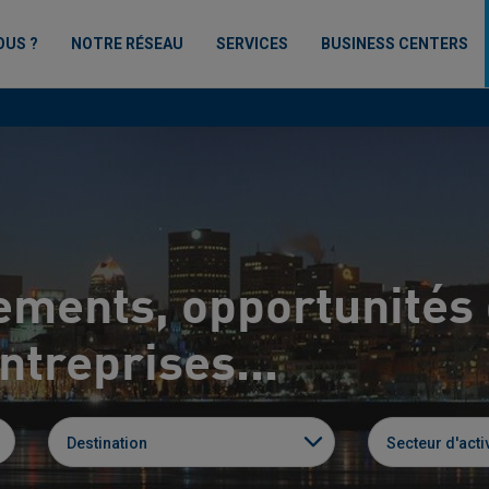
OUS ?
NOTRE RÉSEAU
SERVICES
BUSINESS CENTERS
ements, opportunités 
treprises...
Destination
Secteur d'activ