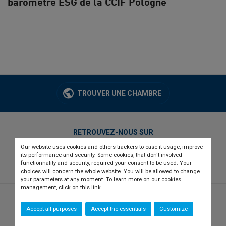
baromètre ESG de la CCIF Pologne
TROUVER UNE CHAMBRE
RETROUVEZ-NOUS SUR
Our website uses cookies and others trackers to ease it usage, improve
twitter
linkedin
youtube
its performance and security. Some cookies, that don't involved
functionnality and security, required your consent to be used. Your
choices will concern the whole website. You will be allowed to change
your parameters at any moment. To learn more on our cookies
management,
click on this link
.
© 2026 CCI france international
Newsletter
Accept all purposes
Accept the essentials
Customize
Qui sommes-nous ?
Recrutement
Presse
Contact