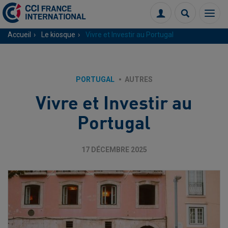
Menu
Connexion
Recherch
Accueil
Le kiosque
Vivre et Investir au Portugal
PORTUGAL
AUTRES
Vivre et Investir au
Portugal
17 DÉCEMBRE 2025