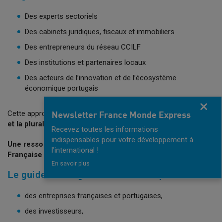
Des experts sectoriels
Des cabinets juridiques, fiscaux et immobiliers
Des entrepreneurs du réseau CCILF
Des institutions et partenaires locaux
Des acteurs de l’innovation et de l’écosystème
économique portugais
Fermer
Cette approche collaborative garantit
la fiabilité, la pertinence
Newsletter France Monde Express
et la pluralité des perspectives
.
Recevez toutes les informations
indispensables pour votre développement à
Une ressource essentielle pour la communauté Luso-
l'international !
Française
En savoir plus
Le guide est largement diffusé auprès
des entreprises françaises et portugaises,
des investisseurs,