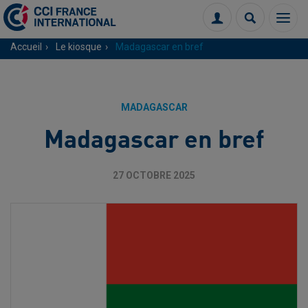
Menu
Connexion
Recherch
Accueil
Le kiosque
Madagascar en bref
MADAGASCAR
Madagascar en bref
27 OCTOBRE 2025