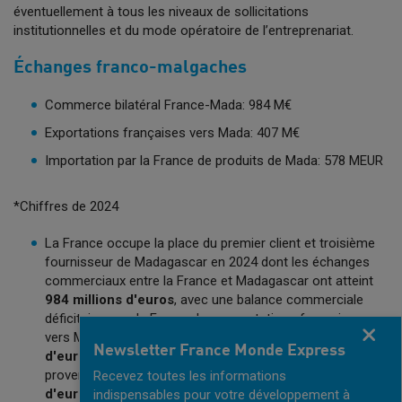
éventuellement à tous les niveaux de sollicitations
institutionnelles et du mode opératoire de l’entreprenariat.
Échanges franco-malgaches
Commerce bilatéral France-Mada: 984 M€
Exportations françaises vers Mada: 407 M€
Importation par la France de produits de Mada: 578 MEUR
*Chiffres de 2024
La France occupe la place du premier client et troisième
fournisseur de Madagascar en 2024 dont les échanges
commerciaux entre la France et Madagascar ont atteint
984 millions d'euros
, avec une balance commerciale
déficitaire pour la France. Les exportations françaises
Fermer
vers Madagascar se sont élevées à
407 millions
Newsletter France Monde Express
d'euros
, tandis que les importations françaises en
provenance de Madagascar ont atteint
578 millions
Recevez toutes les informations
d'euros
indispensables pour votre développement à