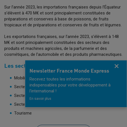
Sur l’année 2023, les importations françaises depuis l’Équateur
s’élèvent à 470 M€ et sont principalement constituées de
préparations et conserves à base de poissons, de fruits
tropicaux et de préparations et conserves de fruits et légumes.
Les exportations françaises, sur l’année 2023, s’élèvent à 148
M€ et sont principalement constituées des secteurs des
produits et machines agricoles, de la parfumerie et des
cosmétiques, de l’automobile et des produits pharmaceutiques.
Fermer
Les secteurs porteurs
Newsletter France Monde Express
Mobilité urbaine
Recevez toutes les informations
indispensables pour votre développement à
Secteur de l'énergie
l'international !
Secteur de l'agroalimentaire
En savoir plus
Secteur pétrolier
Tourisme