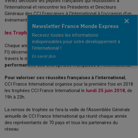
Venez découvrir les pépites françaises qui réussissent à
l'international et rencontrer les Présidents et Directeurs
Généraux des CCI Françaises à l'International à l'occasion d'un
évènement unique, le 25 juin à Paris :
Fermer
Newsletter France Monde Express
les Trophées CCI France International 2018
Recevez toutes les informations
indispensables pour votre développement à
Chaque année, plus de 30 CCI Françaises à l’International (CCI
l'international !
FI) décernent des prix et trophées à près de
150 entreprises
à
En savoir plus
travers le monde. Ces trophées mettent en avant les
performances des entreprises françaises à l’international.
Pour valoriser ces réussites françaises à l’international
,
CCI France International organise pour la première fois en 2018
les trophées CCI France International le
lundi 25 juin 2018
, de
19h à 23h.
La remise de trophée se fera la veille de l’Assemblée Générale
annuelle de CCI France International qui réunit chaque année
des représentants de 70 pays et tous les partenaires du
réseau.