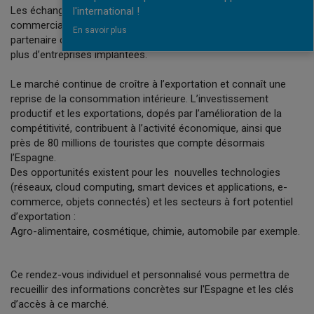
Les échanges entre nos pays sont dynamiques, tant au niveau
l'international !
commercial qu’à l’implantation. La France reste le 1er
En savoir plus
partenaire commercial de l’Espagne et le 2ème pays avec le
plus d’entreprises implantées.
Le marché continue de croître à l’exportation et connaît une
reprise de la consommation intérieure. L’investissement
productif et les exportations, dopés par l’amélioration de la
compétitivité, contribuent à l’activité économique, ainsi que
près de 80 millions de touristes que compte désormais
l’Espagne.
Des opportunités existent pour les nouvelles technologies
(réseaux, cloud computing, smart devices et applications, e-
commerce, objets connectés) et les secteurs à fort potentiel
d’exportation :
Agro-alimentaire, cosmétique, chimie, automobile par exemple.
Ce rendez-vous individuel et personnalisé vous permettra de
recueillir des informations concrètes sur l'Espagne et les clés
d’accès à ce marché.