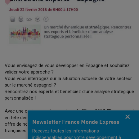
Vous envisagez de vous développer en Espagne et souhaitez
valider votre approche ?
Vous vous interrogez sur la situation actuelle de votre secteur
sur le marché espagnol ?
Rencontrez nos experts et bénéficiez d'une analyse stratégique
personnalisée !
Avec une croissance économique de 3% en 2017, l’Espagne est
Fermer
en tête des économies les plus dynamiques de la zone Euro et
Newsletter France Monde Express
offre de nouveaux relais de croissance aux entreprises
françaises.
Recevez toutes les informations
indispensables pour votre développement à