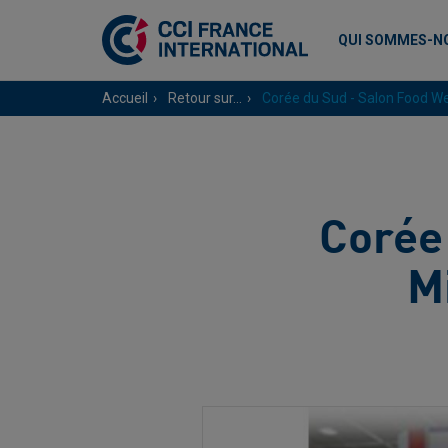
QUI SOMMES-N
Accueil
Retour sur...
Corée du Sud - Salon Food We
Corée
M