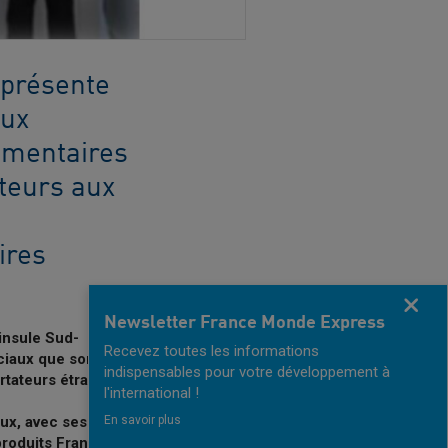
eprésente
aux
limentaires
teurs aux
ires
Fermer
Newsletter France Monde Express
insule Sud-
Recevez toutes les informations
iaux que sont la
indispensables pour votre développement à
rtateurs étrangers.
l'international !
En savoir plus
aux, avec ses 50
roduits Français qui