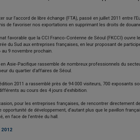
er sur l’accord de libre échange (FTA), passé en juillet 2011 entre l’E
mis de favoriser nos exportations en supprimant les droits de douan
mat favorable que la CCI Franco-Coréenne de Séoul (FKCCI) ouvre l
rée du Sud aux entreprises françaises, en leur proposant de particip
 au 9 novembre prochain.
en Asie-Pacifique rassemble de nombreux professionnels du secte
oeur du quartier d’affaires de Séoul.
l’édition 2011 a rassemblé près de 94 000 visiteurs, 700 exposants so
différents au cours des 4 jours d’exhibition.
casion, pour les entreprises françaises, de rencontrer directement d
e opportunité de développement, d’autant plus que le pavillon frança
té, en face de l’entrée du hall.
 2012