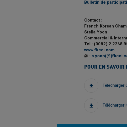
Bulletin de particip
Contact :
French Korean Cham
Stella Yoon
Commercial & Interna
Tel : (0082) 2 2268 
www.fkcci.com
@ :
s.yoon(@)fkcci.
POUR EN SAVOIR 
Télécharger
Télécharger