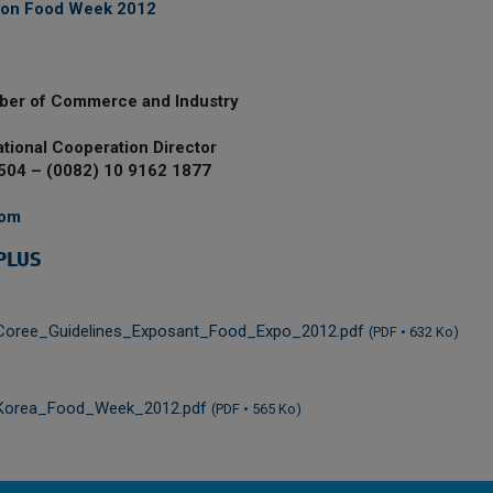
ation Food Week 2012
ber of Commerce and Industry
tional Cooperation Director
9504 – (0082) 10 9162 1877
com
PLUS
 Coree_Guidelines_Exposant_Food_Expo_2012.pdf
(PDF • 632 Ko)
 Korea_Food_Week_2012.pdf
(PDF • 565 Ko)