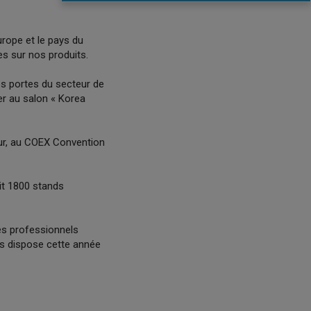
urope et le pays du
es sur nos produits.
es portes du secteur de
er au salon « Korea
ur, au COEX Convention
it 1800 stands
es professionnels
is dispose cette année