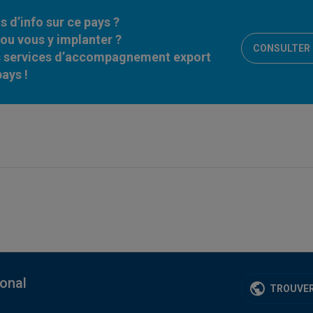
 d’info sur ce pays ?
ou vous y implanter ?
CONSULTER L
s services d’accompagnement export
ays !
ional
TROUVER