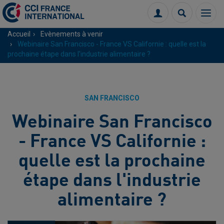
Menu
Connexion
Recherch
Accueil
Evènements à venir
Webinaire San Francisco - France VS Californie : quelle est la
prochaine étape dans l'industrie alimentaire ?
SAN FRANCISCO
Webinaire San Francisco
- France VS Californie :
quelle est la prochaine
étape dans l'industrie
alimentaire ?