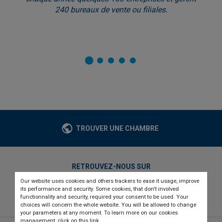
240 bureaux de vente ou filiales.
TROUVER UNE CHAMBRE
RETROUVEZ-NOUS SUR
Our website uses cookies and others trackers to ease it usage, improve
twitter
linkedin
youtube
its performance and security. Some cookies, that don't involved
functionnality and security, required your consent to be used. Your
choices will concern the whole website. You will be allowed to change
your parameters at any moment. To learn more on our cookies
management,
click on this link
.