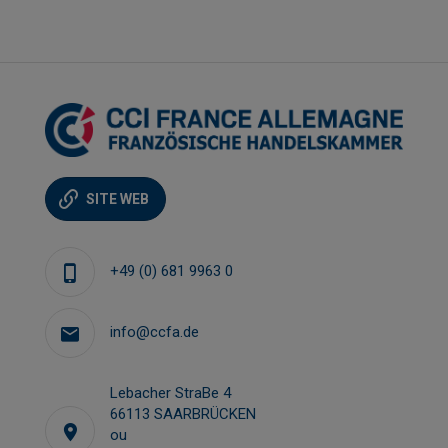
SITE WEB
+49 (0) 681 9963 0
info@ccfa.de
Lebacher StraBe 4
66113 SAARBRÜCKEN
ou