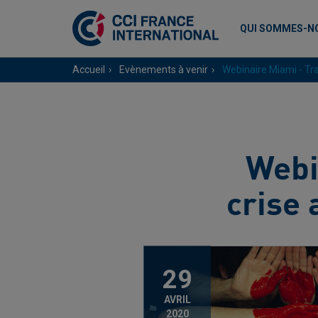
QUI SOMMES-N
Accueil
Evènements à venir
Webinaire Miami - Trav
Webi
crise 
29
AVRIL
2020