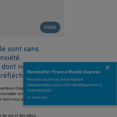
PASSÉ
le sont sans
nxiété.
 dont nous
Fermer
Newsletter France Monde Express
réfléchir.
Recevez toutes les informations
indispensables pour votre développement à
 membres d'équipes à
l'international !
e mondiale sont sans
En savoir plus
ace dont nous pouvons
 de vue et des idées,