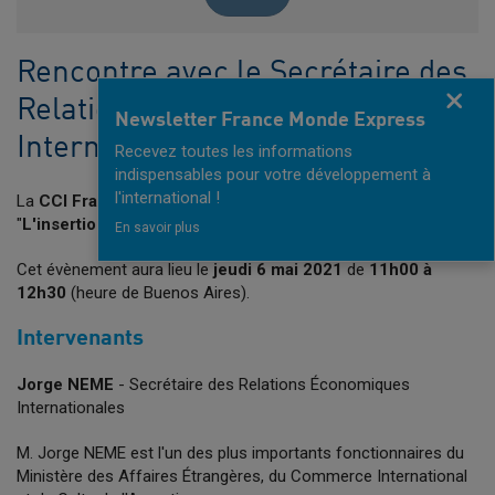
Rencontre avec le Secrétaire des
Fermer
Relations Économiques
Newsletter France Monde Express
Internationales
Recevez toutes les informations
indispensables pour votre développement à
l'international !
La
CCI France Argentine
organise un webinaire sur
"
L'insertion économique dans un monde post-pandémie
".
En savoir plus
Cet évènement aura lieu le
jeudi 6 mai 2021
de
11h00 à
12h30
(heure de Buenos Aires).
Intervenants
Jorge NEME
- Secrétaire des Relations Économiques
Internationales
M. Jorge NEME est l'un des plus importants fonctionnaires du
Ministère des Affaires Étrangères, du Commerce International