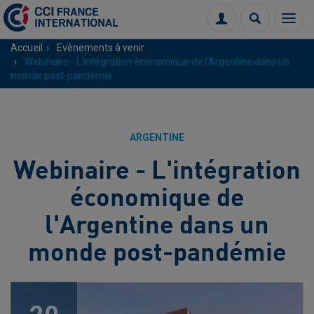
Menu
Connexion
Recherch
Accueil
Evènements à venir
Webinaire - L'intégration économique de l'Argentine dans un
monde post-pandémie
ARGENTINE
Webinaire - L'intégration
économique de
l'Argentine dans un
monde post-pandémie