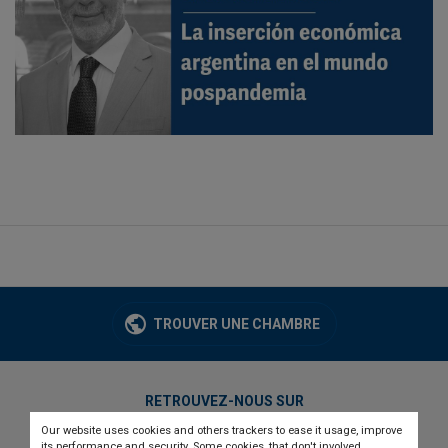
TROUVER UNE CHAMBRE
RETROUVEZ-NOUS SUR
Our website uses cookies and others trackers to ease it usage, improve
twitter
linkedin
youtube
its performance and security. Some cookies, that don't involved