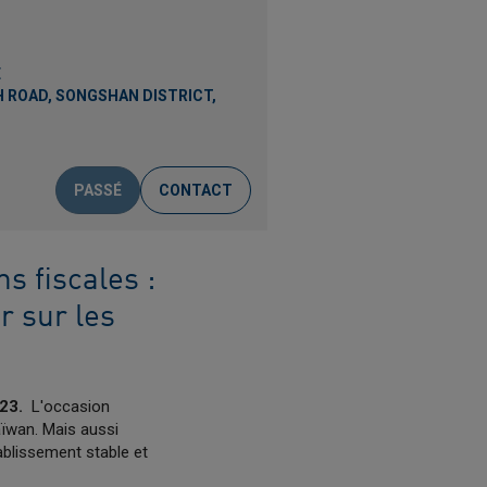
E
H ROAD, SONGSHAN DISTRICT,
PASSÉ
CONTACT
s fiscales :
 sur les
023.
L'occasion
aïwan. Mais aussi
tablissement stable et