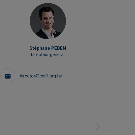
Stéphane PEDEN
Directeur général
Responsa
director@ccift.org.tw
p
Next