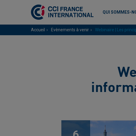
QUI SOMMES-N
Accueil
Evènements à venir
Webinaire | Les princ
We
informa
6