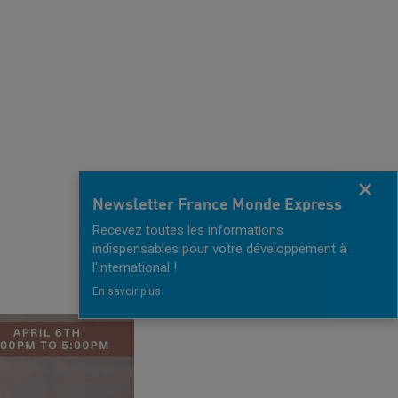
Fermer
Newsletter France Monde Express
Recevez toutes les informations
indispensables pour votre développement à
l'international !
En savoir plus