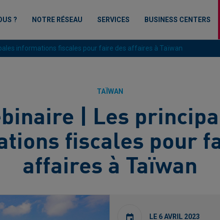
OUS ?
NOTRE RÉSEAU
SERVICES
BUSINESS CENTERS
ipales informations fiscales pour faire des affaires à Taïwan
TAÏWAN
binaire | Les principa
tions fiscales pour f
affaires à Taïwan
LE 6 AVRIL 2023