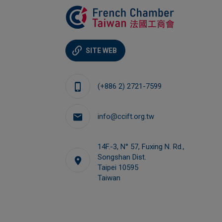
SITE WEB
Amber FLYNN
(+886 2) 2721-7599
Responsable des relations avec les membre
et des affaires extérieures
info@ccift.org.tw
pr@ccift.org.tw
14F.-3, N° 57, Fuxing N. Rd.,
Songshan Dist.
Taipei 10595
Taiwan