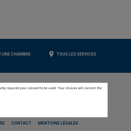
 UNE CHAMBRE
TOUS LES SERVICES
rity, required your consent to be used. Your choices will concern the
SE
CONTACT
MENTIONS LÉGALES