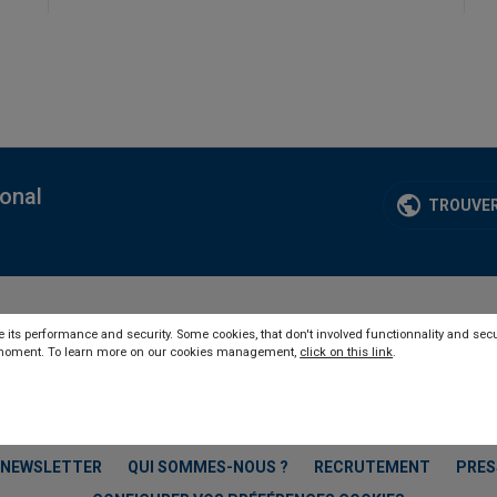
ional
TROUVER
 its performance and security. Some cookies, that don't involved functionnality and secu
y moment. To learn more on our cookies management,
click on this link
.
NEWSLETTER
QUI SOMMES-NOUS ?
RECRUTEMENT
PRES