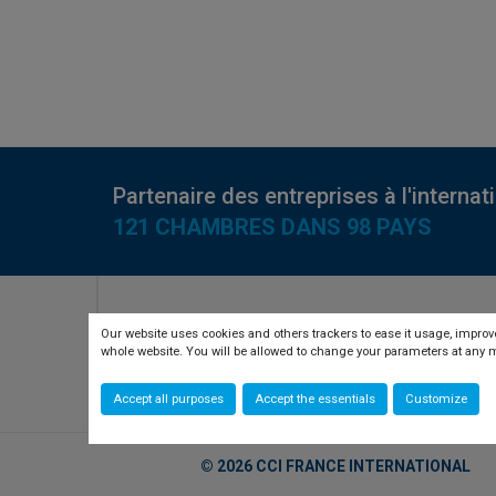
Partenaire des entreprises à l'internat
121 CHAMBRES DANS 98 PAYS
RETROUVEZ-NOUS SUR
Our website uses cookies and others trackers to ease it usage, improve
whole website. You will be allowed to change your parameters at an
twitter
linkedin
youtube
Accept all purposes
Accept the essentials
Customize
© 2026 CCI FRANCE INTERNATIONAL