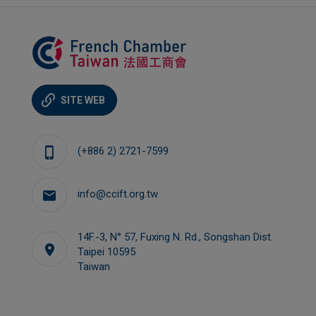
SITE WEB
(+886 2) 2721-7599
info@ccift.org.tw
14F.-3, N° 57, Fuxing N. Rd., Songshan Dist.
Taipei 10595
Taiwan