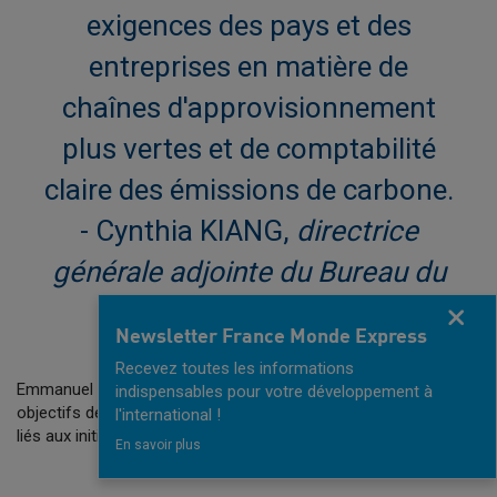
exigences des pays et des
entreprises en matière de
chaînes d'approvisionnement
plus vertes et de comptabilité
claire des émissions de carbone.
- Cynthia KIANG,
directrice
générale adjointe du Bureau du
commerce extérieur
Fermer
Newsletter France Monde Express
Recevez toutes les informations
Emmanuel MACRON, président français, vient d'annoncer les 10
indispensables pour votre développement à
objectifs de "France2030", et cinq d'entre eux sont directement
l'international !
liés aux initiatives de décarbonisation.
En savoir plus