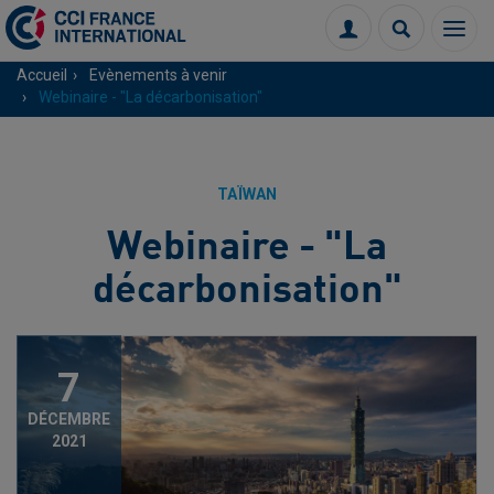
Menu
Connexion
Recherch
Accueil
Evènements à venir
Webinaire - "La décarbonisation"
TAÏWAN
Webinaire - "La
décarbonisation"
7
DÉCEMBRE
2021