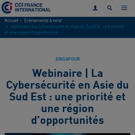
Menu
Connexion
Recherch
Accueil
Evènements à venir
Webinaire | La Cybersécurité en Asie du Sud Est : une priorité
et une région d’opportunités
SINGAPOUR
Webinaire | La
Cybersécurité en Asie du
Sud Est : une priorité et
une région
d’opportunités