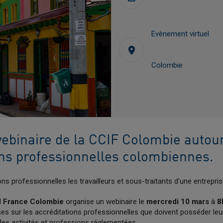
Evènement virtuel
Colombie
webinaire de la CCIF Colombie autou
ons professionnelles colombiennes.
ons professionnelles les travailleurs et sous-traitants d'une entrepris
I France Colombie
organise un webinaire le
mercredi 10 mars
à
8
ses sur les accréditations professionnelles que doivent posséder leur
 des activités et professions réglementées.