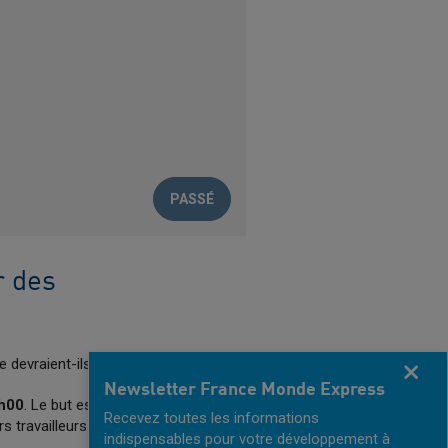
PASSÉ
r des
e devraient-ils avoir ?
Fermer
Newsletter France Monde Express
h00
. Le but est
Recevez toutes les informations
s travailleurs et sous-
indispensables pour votre développement à