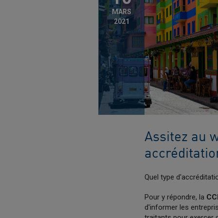
MARS
2021
Assitez au 
accréditati
Quel type d'accréditati
Pour y répondre, la
CC
d'informer les entrepri
traitants pour exercer