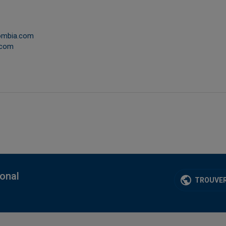
e
lombia.com
.com
ional
TROUVER