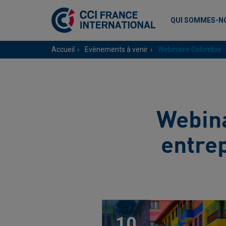
QUI SOMMES-N
Accueil
Evènements à venir
Webinaire Colombie - 
Webina
entrep
10