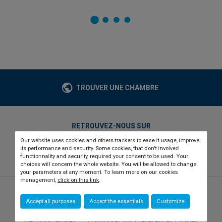
TROUVER UNE CHAMBRE
RETROUVEZ-NOUS SUR
Our website uses cookies and others trackers to ease it usage, improve
twitter
linkedin
youtube
its performance and security. Some cookies, that don't involved
functionnality and security, required your consent to be used. Your
choices will concern the whole website. You will be allowed to change
your parameters at any moment. To learn more on our cookies
management,
click on this link
.
© 2026 CCI france international
Newsletter
Accept all purposes
Accept the essentials
Customize
Qui sommes-nous ?
Recrutement
Presse
Contact
Mentions légales
Configurer vos préférences cookies