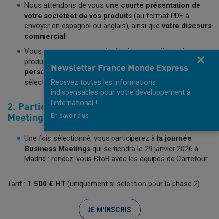
Nous attendons de vous
une courte présentation de
votre société
et de vos produits
(au format PDF à
envoyer en espagnol ou anglais), ainsi que
votre discours
commercial
Vous pouvez vous attendre à :
des conseils
sur les
Fermer
produits à mettre en avant pour cette action et
un retour
Newsletter France Monde Express
personnalisé
sur vos produits après le comité de
sélection
Recevez toutes les informations
indispensables pour votre développement à
l'international !
2. Participation à la journée Business
En savoir plus
Meeting en janvier 2026
Une fois sélectionné, vous participerez à
la journée
Business Meetings
qui se tiendra le 29 janvier 2026 à
Madrid : rendez-vous BtoB avec les équipes de Carrefour
Tarif :
1 500 € HT
(uniquement si sélection pour la phase 2)
JE M'INSCRIS